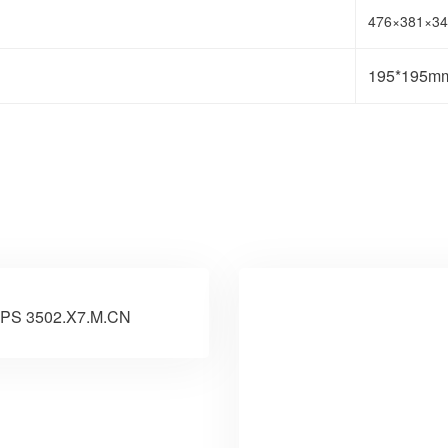
476×381×3
195*195m
PS 3502.X7.M.CN