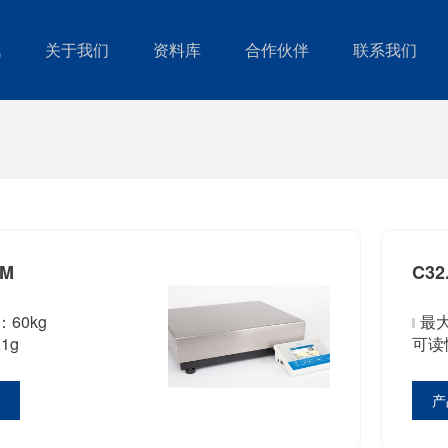
讯
关于我们
资料库
合作伙伴
联系我们
PM
C32
60kg
最大
1g
可读性
情
产