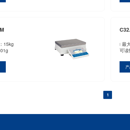
PM
C32
15kg
最大
01g
可读性
情
产
1